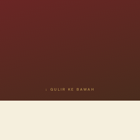
↓ GULIR KE BAWAH
NASKAH BERSEJARAH