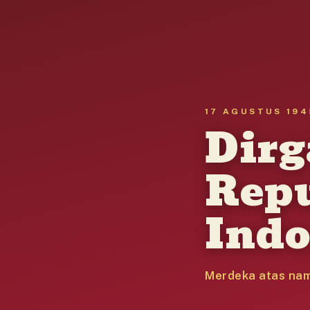
17 AGUSTUS 194
Dir
Rep
Indo
Merdeka atas nam