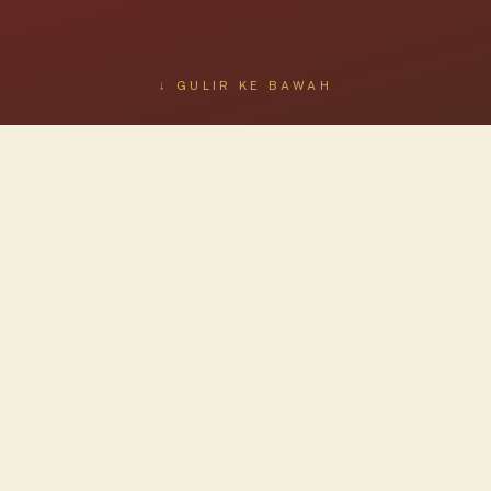
↓ GULIR KE BAWAH
NASKAH BERSEJARAH
s Proklamasi Kemerde
ndonesia dengan ini menjatakan kemerdekaan Indonesia